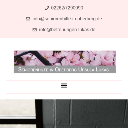
Zum
02262/7290090
Inhalt
info@seniorenhilfe-in-oberberg.de
springen
info@betreuungen-lukas.de